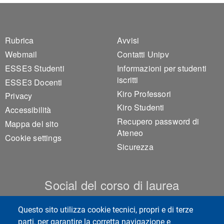
Footer 1
Footer 2
Rubrica
Avvisi
Webmail
Contatti Unipv
ESSE3 Studenti
Informazioni per studenti
iscritti
ESSE3 Docenti
Kiro Professori
Privacy
Kiro Studenti
Accessibilità
Recupero password di
Mappa del sito
Ateneo
Cookie settings
Sicurezza
Social del corso di laurea
Questo sito utilizza cookie tecnici, propri e di terze
parti, per garantire la corretta navigazione e