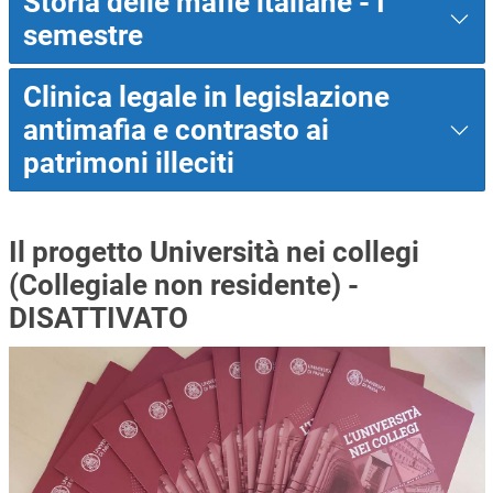
Storia delle mafie italiane - I
semestre
Clinica legale in legislazione
antimafia e contrasto ai
patrimoni illeciti
Il progetto Università nei collegi
(Collegiale non residente) -
DISATTIVATO
Immagine