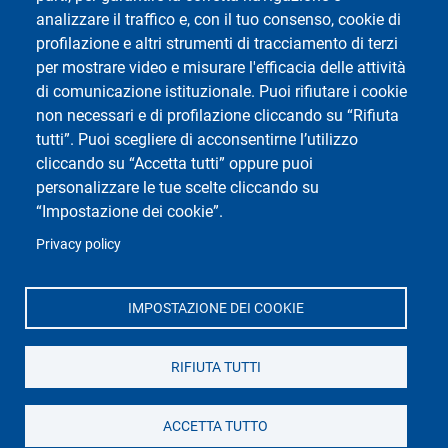
analizzare il traffico e, con il tuo consenso, cookie di
Centro Studi Diritto e Sanità
profilazione e altri strumenti di tracciamento di terzi
per mostrare video e misurare l'efficacia delle attività
di comunicazione istituzionale. Puoi rifiutare i cookie
non necessari e di profilazione cliccando su “Rifiuta
tutti”. Puoi scegliere di acconsentirne l’utilizzo
cliccando su “Accetta tutti” oppure puoi
personalizzare le tue scelte cliccando su
“Impostazione dei cookie”.
Social di Ateneo
Privacy policy
IMPOSTAZIONE DEI COOKIE
Dipartimento di Giurisprudenza
RIFIUTA TUTTI
Università degli Studi di Pavia
Corso Strada Nuova 65, Pavia - 27100 Pavia - Italy
Tel. 0382.984313
Fax. 0382.984678
ACCETTA TUTTO
Mail.
giurispv@unipv.it